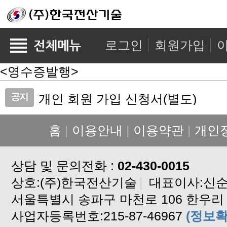
로그인
회원가입
<영수증발행>
개인 회원 가입 신청서(별도)
관리비 자동이체 신청요령
홈
|
이용안내
|
이용약관
|
개인
XPHUB 설치 파일
XPERP SMS 문자 서비스 신청 
상담 및 문의전화 :
프리미엄서비스 사용 신청서
02-430-0015
상호:(주)한국전산기술
xperp엑셀파일(관리비파일) 다운
|
대표이사:신
서울특별시 송파구 마천로 106 한우리 
한국전력 대행업체 변경 신청서
사업자등록번호:215-87-46967
xperp사용자등록요청서 양식입니
(정보확