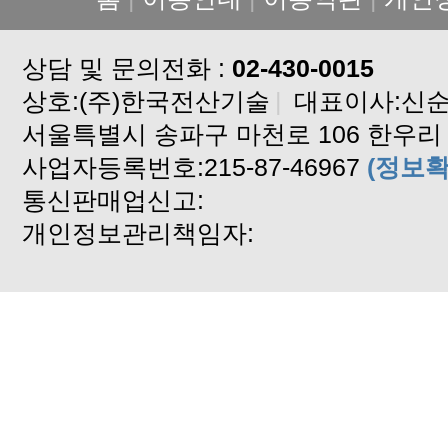
XPHUB 설치 파일
XPERP SMS 문자 서비스 신청 
상담 및 문의전화 :
프리미엄서비스 사용 신청서
02-430-0015
상호:(주)한국전산기술
xperp엑셀파일(관리비파일) 다운
|
대표이사:신
서울특별시 송파구 마천로 106 한우리 
한국전력 대행업체 변경 신청서
사업자등록번호:215-87-46967
xperp사용자등록요청서 양식입니
(정보확
통신판매업신고:
연말정산 교육안내 공문.
개인정보관리책임자:
공동주택전산관리실적증명서