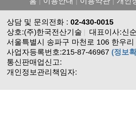
홈
|
이용안내
|
이용약관
|
개인
XPHUB 설치 파일
XPERP SMS 문자 서비스 신청 
상담 및 문의전화 :
프리미엄서비스 사용 신청서
02-430-0015
상호:(주)한국전산기술
xperp엑셀파일(관리비파일) 다운
|
대표이사:신
서울특별시 송파구 마천로 106 한우리 
한국전력 대행업체 변경 신청서
사업자등록번호:215-87-46967
xperp사용자등록요청서 양식입니
(정보확
통신판매업신고:
연말정산 교육안내 공문.
개인정보관리책임자:
공동주택전산관리실적증명서